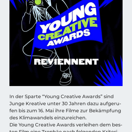
In der Spar­te “Young Crea­ti­ve Awards” sind
Jun­ge Krea­ti­ve unter 30 Jah­ren dazu auf­ge­ru­
fen bis zum 16. Mai ihre Fil­me zur Bekämp­fung
des Kli­ma­wan­dels ein­zu­rei­chen.
Die Young Crea­ti­ve Awards ver­lei­hen dem bes­
ten Film eine Tro­phäe nach fol­gen­den Kri­te­ri­