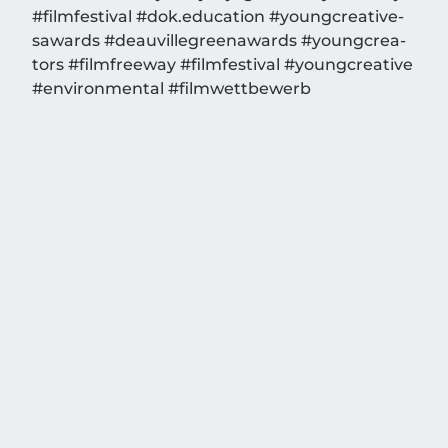
#film­fes­ti­val #dok.education #young­crea­ti­ve­
sa­wards #deau­vil­le­greena­wards #young­crea­
tors #film­free­way #film­fes­ti­val #young­crea­ti­ve
#envi­ron­men­tal #film­wett­be­werb