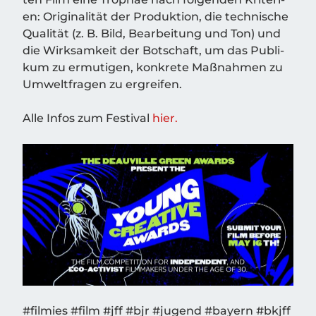
en: Ori­gi­na­li­tät der Pro­duk­ti­on, die tech­ni­sche
Qua­li­tät (z. B. Bild, Bear­bei­tung und Ton) und
die Wirk­sam­keit der Bot­schaft, um das Publi­
kum zu ermu­ti­gen, kon­kre­te Maß­nah­men zu
Umwelt­fra­gen zu ergreifen.
Alle Infos zum Fes­ti­val
hier.
#fil­mies #film #jff #bjr #jugend #bay­ern #bkjff