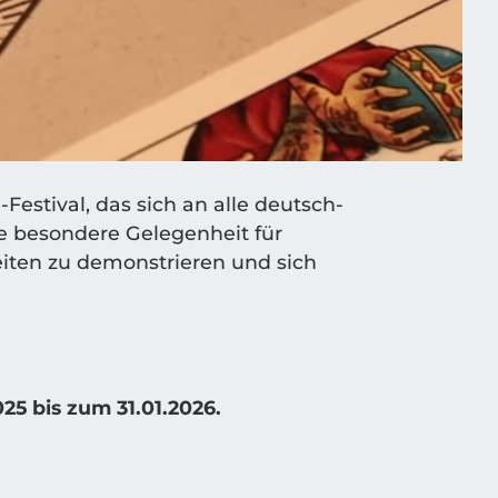
Fes­ti­val, das sich an alle deutsch­
ine beson­de­re Gele­gen­heit für
ei­ten zu demons­trie­ren und sich
5 bis zum 31.01.2026.