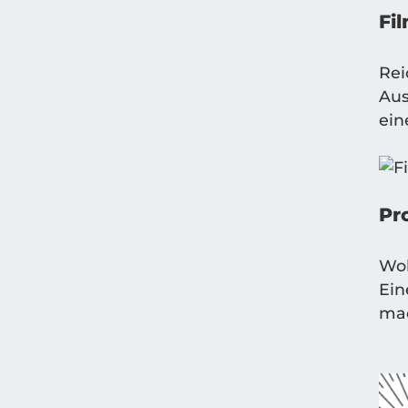
Fil
Rei
Aus
ein
Pro
Wol
Ein
ma