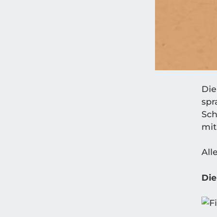
Die
spra
Sch
mit
All
Die