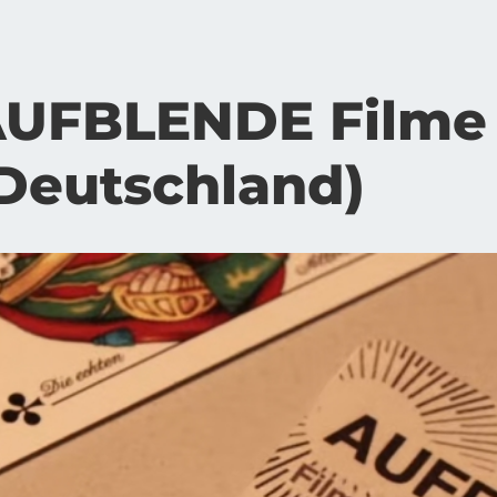
UF­BLEN­DE Fil­me 
Deutsch­land)