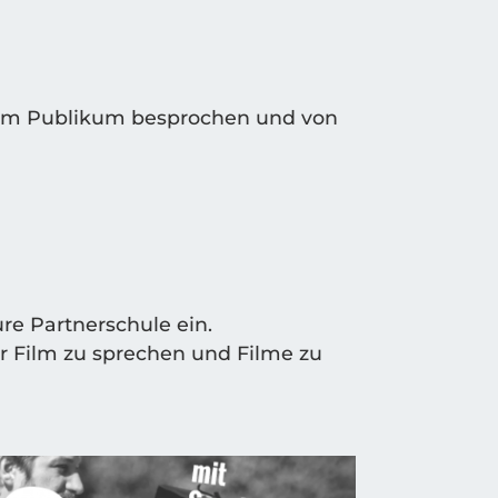
dem Publi­kum bespro­chen und von
re Part­ner­schu­le ein.
über Film zu spre­chen und Fil­me zu