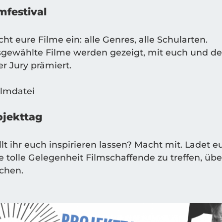
m­fes­ti­val
cht eure Fil­me ein: alle Gen­res, alle Schul­ar­ten.
­ge­wähl­te Fil­me wer­den gezeigt, mit euch und 
er Jury prämiert.
­jekt­tag
lt ihr euch inspi­rie­ren las­sen? Macht mit. Ladet eu
e tol­le Gele­gen­heit Film­schaf­fen­de zu tref­fen, 
chen.