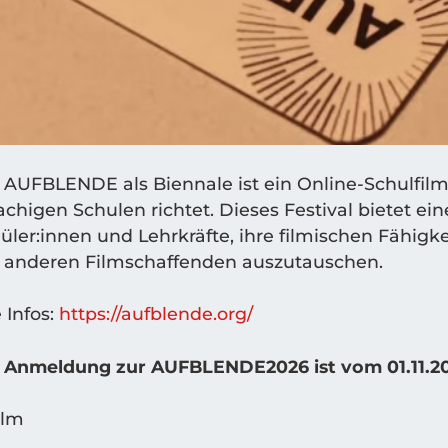
 AUF­BLEN­DE als Bien­na­le ist ein Online-Schul­film-
­chi­gen Schu­len rich­tet. Die­ses Fes­ti­val bie­tet e
üler:innen und Lehr­kräf­te, ihre fil­mi­schen Fähig­k
 ande­ren Film­schaf­fen­den auszutauschen.
e Infos:
https://aufblende.org/
 Anmel­dung zur AUFBLENDE2026 ist vom 01.11.202